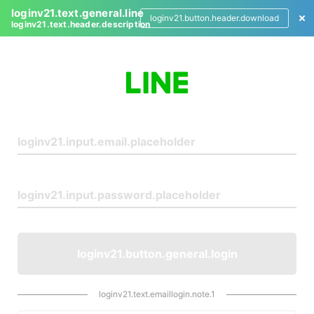
loginv21.text.general.line
loginv21.button.header.download
loginv21.text.header.description
L
o
g
i
n
loginv21.button.general.login
loginv21.text.emaillogin.note.1