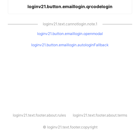
loginv21.button.emaillogin.qrcodelogin
loginv21.text.cannotlogin.note.1
loginv21.button.emaillogin.openmodal
loginv21.button.emaillogin.autologinFallback
l
loginv21.text.footer.about.rules
loginv21.text.footer.about.terms
o
g
i
©
loginv21.text.footer.copyright
n
v
2
1